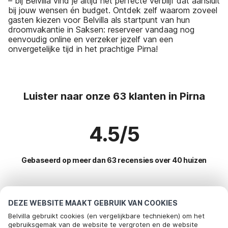
– bij Belvilla vind je altijd het perfecte verblijf dat aansluit
bij jouw wensen én budget. Ontdek zelf waarom zoveel
gasten kiezen voor Belvilla als startpunt van hun
droomvakantie in Saksen: reserveer vandaag nog
eenvoudig online en verzeker jezelf van een
onvergetelijke tijd in het prachtige Pirna!
Luister naar onze 63 klanten in Pirna
4.5/5
Gebaseerd op meer dan 63 recensies over 40 huizen
Meest populaire bestemmingen voor
DEZE WEBSITE MAAKT GEBRUIK VAN COOKIES
vakantie
Belvilla gebruikt cookies (en vergelijkbare technieken) om het
gebruiksgemak van de website te vergroten en de website