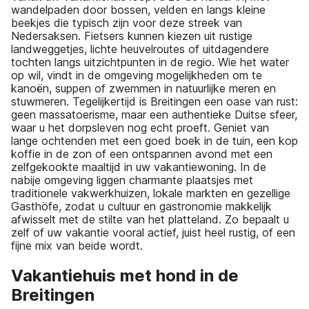
wandelpaden door bossen, velden en langs kleine
beekjes die typisch zijn voor deze streek van
Nedersaksen. Fietsers kunnen kiezen uit rustige
landweggetjes, lichte heuvelroutes of uitdagendere
tochten langs uitzichtpunten in de regio. Wie het water
op wil, vindt in de omgeving mogelijkheden om te
kanoën, suppen of zwemmen in natuurlijke meren en
stuwmeren. Tegelijkertijd is Breitingen een oase van rust:
geen massatoerisme, maar een authentieke Duitse sfeer,
waar u het dorpsleven nog echt proeft. Geniet van
lange ochtenden met een goed boek in de tuin, een kop
koffie in de zon of een ontspannen avond met een
zelfgekookte maaltijd in uw vakantiewoning. In de
nabije omgeving liggen charmante plaatsjes met
traditionele vakwerkhuizen, lokale markten en gezellige
Gasthöfe, zodat u cultuur en gastronomie makkelijk
afwisselt met de stilte van het platteland. Zo bepaalt u
zelf of uw vakantie vooral actief, juist heel rustig, of een
fijne mix van beide wordt.
Vakantiehuis met hond in de
Breitingen