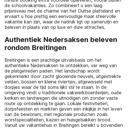
minute booking extra voordeel opleveren, vooral buiten
de schoolvakanties. Zo combineert u een laag
prijsniveau met de charme van het Duitse platteland en
ervaart u hoe prettig een eenvoudige maar sfeervolle
vakantie kan zijn, waar de nadruk ligt op samenzijn en
beleven in plaats van op luxe en dure attracties.
Authentiek Nedersaksen beleven
rondom Breitingen
Breitingen is een prachtige uitvalsbasis om het
authentieke Nedersaksen te ontdekken, ver weg van
de platgetreden paden. Het landschap wordt
gekenmerkt door zacht glooiende heuvels, uitgestrekte
velden, bossen en kleine riviertjes, afgewisseld met
dorpjes waar de tijd soms lijkt stil te staan. In de
omgeving vindt u traditionele vakwerkboerderijen, oude
kerken en landwegen die uitnodigen om zonder vaste
route op ontdekking te gaan. Lokale festiviteiten,
dorpsfeesten en markten geven een inkijkje in het leven
van de bewoners, met regionale producten zoals
worstspecialiteiten, kazen en huisgebakken brood.
Vanuit uw vakantiehuis in Breitingen bereikt u bovendien