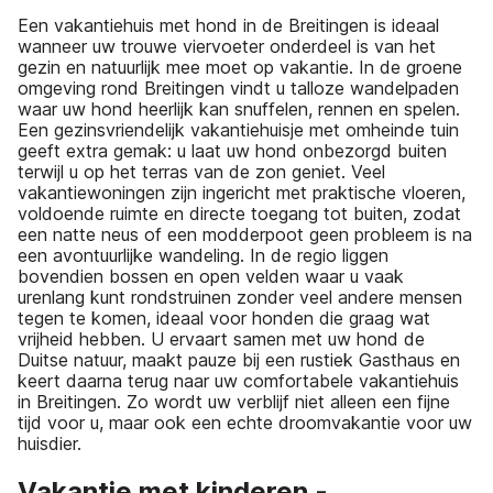
Een vakantiehuis met hond in de Breitingen is ideaal
wanneer uw trouwe viervoeter onderdeel is van het
gezin en natuurlijk mee moet op vakantie. In de groene
omgeving rond Breitingen vindt u talloze wandelpaden
waar uw hond heerlijk kan snuffelen, rennen en spelen.
Een gezinsvriendelijk vakantiehuisje met omheinde tuin
geeft extra gemak: u laat uw hond onbezorgd buiten
terwijl u op het terras van de zon geniet. Veel
vakantiewoningen zijn ingericht met praktische vloeren,
voldoende ruimte en directe toegang tot buiten, zodat
een natte neus of een modderpoot geen probleem is na
een avontuurlijke wandeling. In de regio liggen
bovendien bossen en open velden waar u vaak
urenlang kunt rondstruinen zonder veel andere mensen
tegen te komen, ideaal voor honden die graag wat
vrijheid hebben. U ervaart samen met uw hond de
Duitse natuur, maakt pauze bij een rustiek Gasthaus en
keert daarna terug naar uw comfortabele vakantiehuis
in Breitingen. Zo wordt uw verblijf niet alleen een fijne
tijd voor u, maar ook een echte droomvakantie voor uw
huisdier.
Vakantie met kinderen -