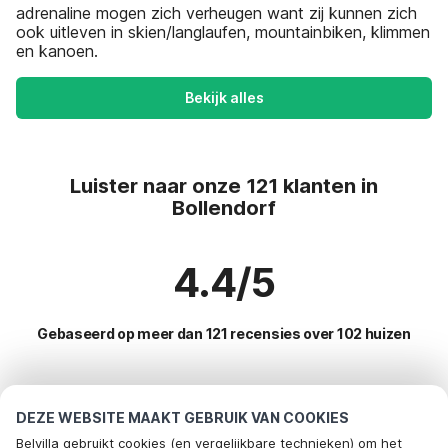
adrenaline mogen zich verheugen want zij kunnen zich
ook uitleven in skien/langlaufen, mountainbiken, klimmen
en kanoen.
Bekijk alles
Luister naar onze 121 klanten in
Bollendorf
4.4/5
Gebaseerd op meer dan 121 recensies over 102 huizen
Meest populaire bestemmingen voor
DEZE WEBSITE MAAKT GEBRUIK VAN COOKIES
vakantie
Belvilla gebruikt cookies (en vergelijkbare technieken) om het