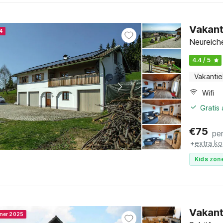
Vakant
4
Neureich
4.4 / 5
Vakantie
Wifi
Gratis
€
75
pe
+
extra ko
Kids zone
Vakant
nner 2025