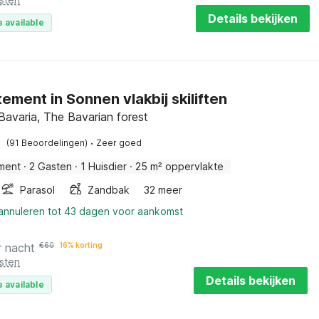
Details bekijken
 available
ement in Sonnen vlakbij skiliften
Bavaria, The Bavarian forest
·
(91 Beoordelingen)
Zeer goed
ment
·
2 Gasten
·
1 Huisdier
·
25 m² oppervlakte
Parasol
Zandbak
32 meer
 annuleren tot 43 dagen voor aankomst
r nacht
€
60
16% korting
sten
Details bekijken
 available