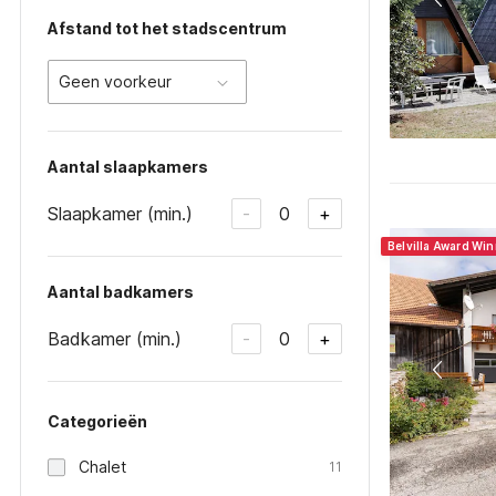
Afstand tot het stadscentrum
Geen voorkeur
Aantal slaapkamers
Slaapkamer (min.)
0
-
+
Belvilla Award Wi
Aantal badkamers
Badkamer (min.)
0
-
+
Categorieën
Chalet
11