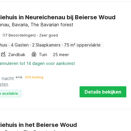
iehuis in Neureichenau bij Beierse Woud
enau, Bavaria, The Bavarian forest
·
(17 Beoordelingen)
Zeer goed
huis
·
4 Gasten
·
2 Slaapkamers
·
75 m² oppervlakte
Zandbak
Tuin
25 meer
 annuleren tot 14 dagen voor aankomst
r nacht
€
115
33% korting
sten
Details bekijken
 available
iehuis in het Beierse Woud