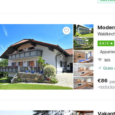
Modern
Waldkirch
4.4 / 5
Apparte
Wifi
Gratis
€
86
pe
+
extra ko
Vakant