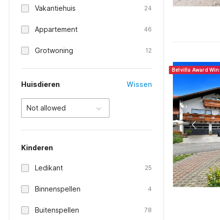
Vakantiehuis
24
Appartement
46
Grotwoning
12
Belvilla Award Wi
Huisdieren
Wissen
Not allowed
Kinderen
Ledikant
25
Binnenspellen
4
Buitenspellen
78