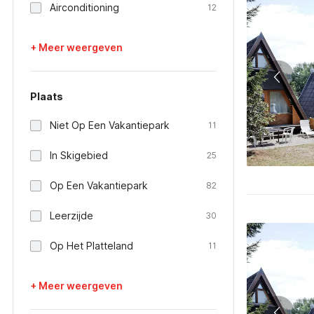
Airconditioning
12
+ Meer weergeven
Plaats
Niet Op Een Vakantiepark
11
In Skigebied
25
Op Een Vakantiepark
82
Leerzijde
30
Op Het Platteland
11
+ Meer weergeven