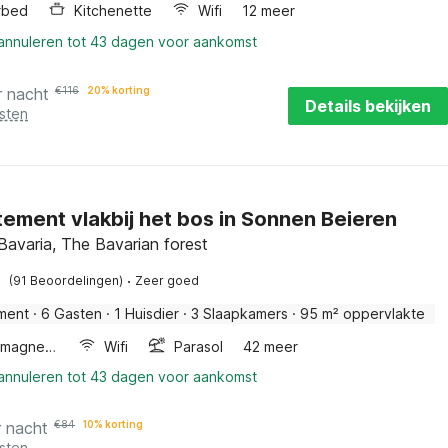
rbed
Kitchenette
Wifi
12 meer
 annuleren tot 43 dagen voor aankomst
r nacht
€
116
20% korting
Details bekijken
sten
ement vlakbij het bos in Sonnen Beieren
Bavaria, The Bavarian forest
·
(91 Beoordelingen)
Zeer goed
ment
·
6 Gasten
·
1 Huisdier
·
3 Slaapkamers
·
95 m² oppervlakte
Combimagnetron
Wifi
Parasol
42 meer
 annuleren tot 43 dagen voor aankomst
r nacht
€
84
10% korting
sten