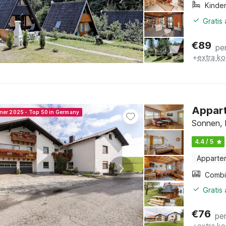
Kinde
Gratis
€
89
pe
+
extra ko
Appart
nner 2025 - Top 50 in Germany
Sonnen, 
4.4 / 5
Apparte
Gratis
€
76
pe
+
extra ko