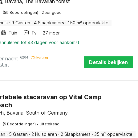
, Bavaria, The Bavarian forest
·
(59 Beoordelingen)
Zeer goed
huis
·
9 Gasten
·
4 Slaapkamers
·
150 m² oppervlakte
Tuin
Tv
27 meer
 annuleren tot 43 dagen voor aankomst
er nacht
€
204
7% korting
Details bekijken
sten
tabele stacaravan op Vital Camp
bach
h, Bavaria, South of Germany
·
(5 Beoordelingen)
Uitstekend
van
·
5 Gasten
·
2 Huisdieren
·
2 Slaapkamers
·
35 m² oppervlakte