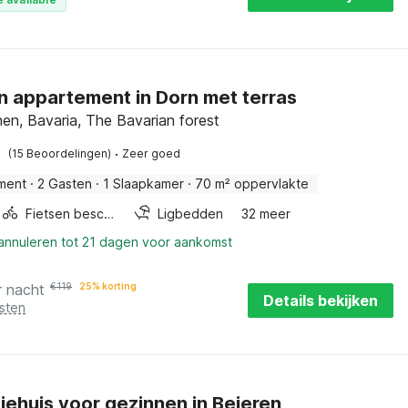
 appartement in Dorn met terras
en, Bavaria, The Bavarian forest
·
(15 Beoordelingen)
Zeer goed
ment
·
2 Gasten
·
1 Slaapkamer
·
70 m² oppervlakte
Fietsen beschikbaar
Ligbedden
32 meer
 annuleren tot 21 dagen voor aankomst
r nacht
€
119
25% korting
Details bekijken
sten
iehuis voor gezinnen in Beieren