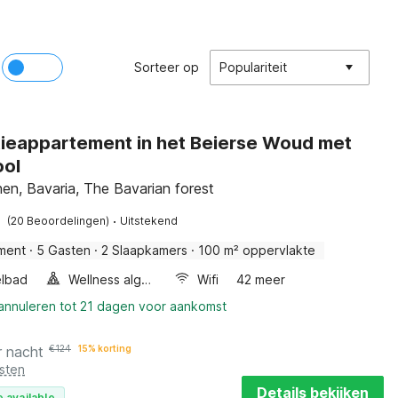
Sorteer op
Populariteit
ieappartement in het Beierse Woud met
ool
en, Bavaria, The Bavarian forest
·
(20 Beoordelingen)
Uitstekend
ment
·
5 Gasten
·
2 Slaapkamers
·
100 m² oppervlakte
lbad
Wellness algemeen
Wifi
42 meer
 annuleren tot 21 dagen voor aankomst
r nacht
€
124
15% korting
sten
Details bekijken
 available