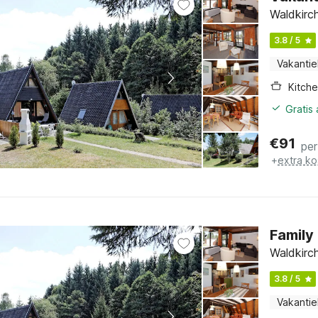
Waldkirch
3.8 / 5
Vakantie
Kitch
Gratis
€
91
per
+
extra ko
Family
Waldkirch
3.8 / 5
Vakantie