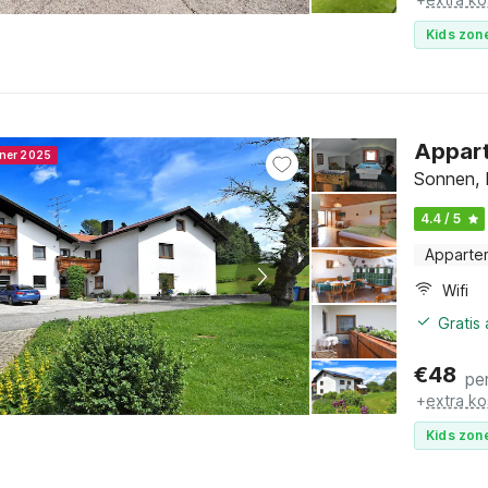
Kids zone
Appart
nner 2025
Sonnen, 
4.4 / 5
Apparte
Wifi
Gratis
€
48
pe
+
extra ko
Kids zone