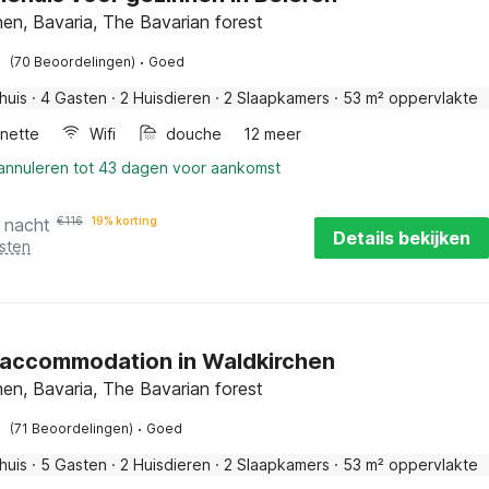
en, Bavaria, The Bavarian forest
·
(70 Beoordelingen)
Goed
huis
·
4 Gasten
·
2 Huisdieren
·
2 Slaapkamers
·
53 m² oppervlakte
enette
Wifi
douche
12 meer
 annuleren tot 43 dagen voor aankomst
 nacht
€
116
19% korting
Details bekijken
sten
 accommodation in Waldkirchen
en, Bavaria, The Bavarian forest
·
(71 Beoordelingen)
Goed
huis
·
5 Gasten
·
2 Huisdieren
·
2 Slaapkamers
·
53 m² oppervlakte