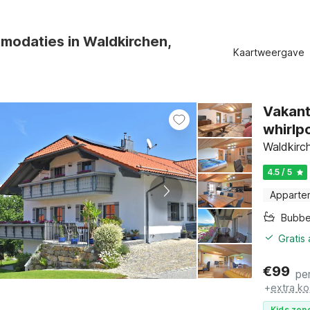
modaties in Waldkirchen,
Kaartweergave
Vakant
whirlp
Waldkirch
4.5 / 5
Apparte
Bubbe
Gratis
€
99
pe
+
extra ko
Kids zone