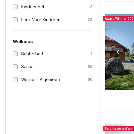
Kinderstoel
13
Award Winner 202
Leuk Voor Kinderen
28
Wellness
Bubbelbad
1
Sauna
59
Wellness Algemeen
60
Belvilla Award Wi