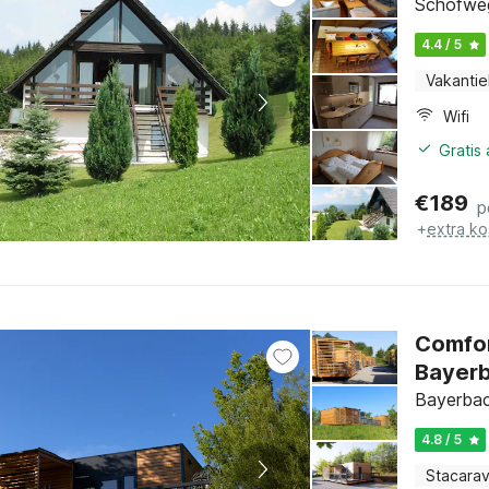
Schöfweg
4.4 / 5
Vakantie
Wifi
Gratis
€
189
p
+
extra ko
Comfor
Bayer
Bayerbac
4.8 / 5
Stacara