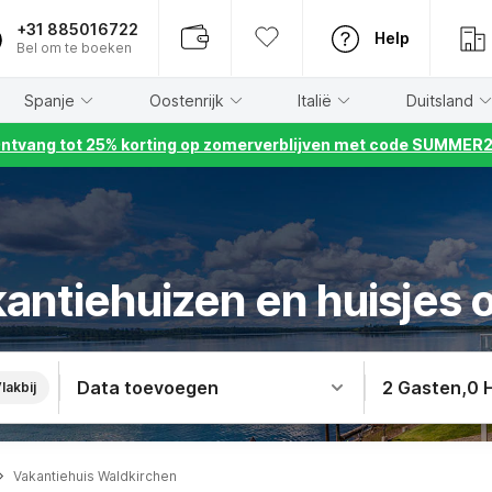
+31 885016722
Help
Bel om te boeken
Spanje
Oostenrijk
Italië
Duitsland
ntvang tot 25% korting op zomerverblijven met code SUMMER
kantiehuizen en huisjes 
Data toevoegen
2 Gasten
,
0 
lakbij
Vakantiehuis Waldkirchen