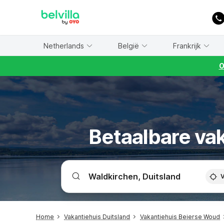
WIZARD MEMBER
Netherlands
België
Frankrijk
O
Betaalbare va
V
Home
Vakantiehuis Duitsland
Vakantiehuis Beierse Woud