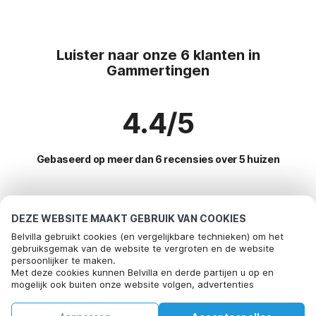
Luister naar onze 6 klanten in
Gammertingen
4.4/5
Gebaseerd op meer dan 6 recensies over 5 huizen
Meest populaire bestemmingen voor
DEZE WEBSITE MAAKT GEBRUIK VAN COOKIES
vakantie
Belvilla gebruikt cookies (en vergelijkbare technieken) om het
gebruiksgemak van de website te vergroten en de website
persoonlijker te maken.
Top steden met top voorzieningen voor vakantie
Met deze cookies kunnen Belvilla en derde partijen u op en
mogelijk ook buiten onze website volgen, advertenties
Kindvriendelijke vakantiehuizen berndorf
Populaire voorzieningen voor vakantie in Gammertingen
afstemmen op uw interesses en u informatie laten delen via
Kindvriendelijke vakantiehuizen tessin
social media.
Wellness vakantiehuis