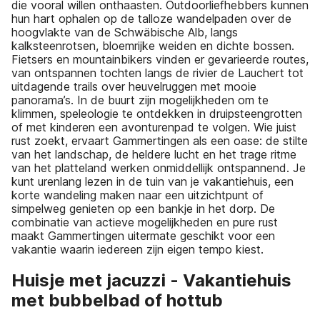
die vooral willen onthaasten. Outdoorliefhebbers kunnen
hun hart ophalen op de talloze wandelpaden over de
hoogvlakte van de Schwäbische Alb, langs
kalksteenrotsen, bloemrijke weiden en dichte bossen.
Fietsers en mountainbikers vinden er gevarieerde routes,
van ontspannen tochten langs de rivier de Lauchert tot
uitdagende trails over heuvelruggen met mooie
panorama’s. In de buurt zijn mogelijkheden om te
klimmen, speleologie te ontdekken in druipsteengrotten
of met kinderen een avonturenpad te volgen. Wie juist
rust zoekt, ervaart Gammertingen als een oase: de stilte
van het landschap, de heldere lucht en het trage ritme
van het platteland werken onmiddellijk ontspannend. Je
kunt urenlang lezen in de tuin van je vakantiehuis, een
korte wandeling maken naar een uitzichtpunt of
simpelweg genieten op een bankje in het dorp. De
combinatie van actieve mogelijkheden en pure rust
maakt Gammertingen uitermate geschikt voor een
vakantie waarin iedereen zijn eigen tempo kiest.
Huisje met jacuzzi - Vakantiehuis
met bubbelbad of hottub