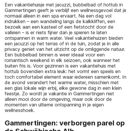
Een vakantiehuisje met jacuzzi, bubbelbad of hottub in
Gammertingen geeft je verblijf een wellnessgevoel dat je
normaal alleen in een spa ervaart. Na een dag vol
indrukken – een wandeling langs de kalkkliffen, een
bezoek aan een kasteel of een fietstocht door de
valleien – is er niets fijner dan je spieren te laten
ontspannen in warm water. Veel vakantiehuizen bieden
een jacuzzi op het terras of in de tuin, zodat je in alle
privacy geniet van het uitzicht op de omliggende natuur.
Een bubbelbad binnen is weer ideaal voor een
romantisch weekend in elk seizoen, ook wanneer het
buiten fris is. Voor gezinnen is een vakantiehuis met
hottub bovendien extra leuk: het vormt een speels en
toch comfortabel element waar iedereen samenkomt. In
de avond verandert het warme water, misschien met
een glas lokale wijn erbij, elke gewone dag in een klein
feestje. Zo wordt je vakantie in Gammertingen niet
alleen mooi door de omgeving, maar ook door de
momenten van ultieme ontspanning in je eigen
wellnesshoek.
Gammertingen: verborgen parel op