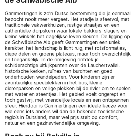
de Schwäbische Alb
Gammertingen is zo’n Duitse bestemming die je eenmaal
bezocht nooit meer vergeet. Het stadje is sfeervol, met
traditionele vakwerkhuizen, rustige straatjes en een
authentieke dorpskern waar lokale bakkers, slagers en
kleine winkels het dagelijkse leven kleuren. De ligging op
de Schwäbische Alb geeft Gammertingen een uniek
karakter: het landschap is licht ruig, met rotsformaties,
diepe dalen en groene plateaus, maar toch overzichtelijk
en toegankelijk. In de omgeving ontdek je
schilderachtige uitkijkpunten over de Lauchertvallei,
historische kerken, ruïnes van burchten en goed
onderhouden wandelpaden. Voor kinderen zijn er
avontuurlijke speelplekken in het bos, kleine
dierenparken en veilige plekken bij de rivier om te spelen
met water en steentjes. Het gebied voelt ongerept en
toch gastvrij, met vriendelijke locals en een ontspannen
sfeer. Hierdoor is Gammertingen een ideale keuze voor
wie eens iets anders wil dan de bekende toeristische
regio’s in Duitsland, maar wel prijs stelt op comfort,
natuur en een gezinsvriendelijke omgeving.