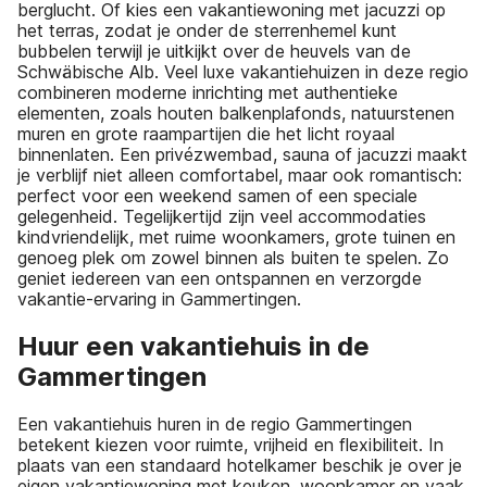
berglucht. Of kies een vakantiewoning met jacuzzi op
het terras, zodat je onder de sterrenhemel kunt
bubbelen terwijl je uitkijkt over de heuvels van de
Schwäbische Alb. Veel luxe vakantiehuizen in deze regio
combineren moderne inrichting met authentieke
elementen, zoals houten balkenplafonds, natuurstenen
muren en grote raampartijen die het licht royaal
binnenlaten. Een privézwembad, sauna of jacuzzi maakt
je verblijf niet alleen comfortabel, maar ook romantisch:
perfect voor een weekend samen of een speciale
gelegenheid. Tegelijkertijd zijn veel accommodaties
kindvriendelijk, met ruime woonkamers, grote tuinen en
genoeg plek om zowel binnen als buiten te spelen. Zo
geniet iedereen van een ontspannen en verzorgde
vakantie-ervaring in Gammertingen.
Huur een vakantiehuis in de
Gammertingen
Een vakantiehuis huren in de regio Gammertingen
betekent kiezen voor ruimte, vrijheid en flexibiliteit. In
plaats van een standaard hotelkamer beschik je over je
eigen vakantiewoning met keuken, woonkamer en vaak