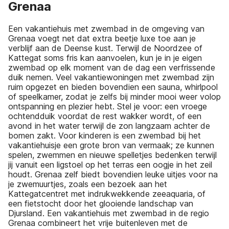
Grenaa
Een vakantiehuis met zwembad in de omgeving van
Grenaa voegt net dat extra beetje luxe toe aan je
verblijf aan de Deense kust. Terwijl de Noordzee of
Kattegat soms fris kan aanvoelen, kun je in je eigen
zwembad op elk moment van de dag een verfrissende
duik nemen. Veel vakantiewoningen met zwembad zijn
ruim opgezet en bieden bovendien een sauna, whirlpool
of speelkamer, zodat je zelfs bij minder mooi weer volop
ontspanning en plezier hebt. Stel je voor: een vroege
ochtendduik voordat de rest wakker wordt, of een
avond in het water terwijl de zon langzaam achter de
bomen zakt. Voor kinderen is een zwembad bij het
vakantiehuisje een grote bron van vermaak; ze kunnen
spelen, zwemmen en nieuwe spelletjes bedenken terwijl
jij vanuit een ligstoel op het terras een oogje in het zeil
houdt. Grenaa zelf biedt bovendien leuke uitjes voor na
je zwemuurtjes, zoals een bezoek aan het
Kattegatcentret met indrukwekkende zeeaquaria, of
een fietstocht door het glooiende landschap van
Djursland. Een vakantiehuis met zwembad in de regio
Grenaa combineert het vrije buitenleven met de