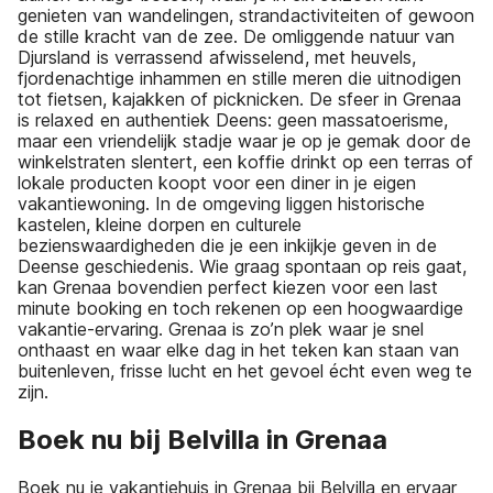
genieten van wandelingen, strandactiviteiten of gewoon
de stille kracht van de zee. De omliggende natuur van
Djursland is verrassend afwisselend, met heuvels,
fjordenachtige inhammen en stille meren die uitnodigen
tot fietsen, kajakken of picknicken. De sfeer in Grenaa
is relaxed en authentiek Deens: geen massatoerisme,
maar een vriendelijk stadje waar je op je gemak door de
winkelstraten slentert, een koffie drinkt op een terras of
lokale producten koopt voor een diner in je eigen
vakantiewoning. In de omgeving liggen historische
kastelen, kleine dorpen en culturele
bezienswaardigheden die je een inkijkje geven in de
Deense geschiedenis. Wie graag spontaan op reis gaat,
kan Grenaa bovendien perfect kiezen voor een last
minute booking en toch rekenen op een hoogwaardige
vakantie-ervaring. Grenaa is zo’n plek waar je snel
onthaast en waar elke dag in het teken kan staan van
buitenleven, frisse lucht en het gevoel écht even weg te
zijn.
Boek nu bij Belvilla in Grenaa
Boek nu je vakantiehuis in Grenaa bij Belvilla en ervaar