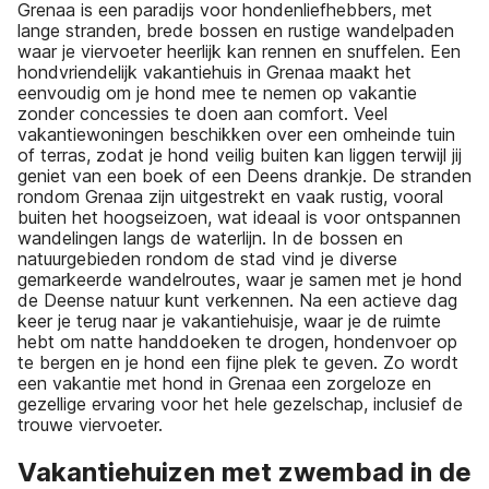
Grenaa is een paradijs voor hondenliefhebbers, met
lange stranden, brede bossen en rustige wandelpaden
waar je viervoeter heerlijk kan rennen en snuffelen. Een
hondvriendelijk vakantiehuis in Grenaa maakt het
eenvoudig om je hond mee te nemen op vakantie
zonder concessies te doen aan comfort. Veel
vakantiewoningen beschikken over een omheinde tuin
of terras, zodat je hond veilig buiten kan liggen terwijl jij
geniet van een boek of een Deens drankje. De stranden
rondom Grenaa zijn uitgestrekt en vaak rustig, vooral
buiten het hoogseizoen, wat ideaal is voor ontspannen
wandelingen langs de waterlijn. In de bossen en
natuurgebieden rondom de stad vind je diverse
gemarkeerde wandelroutes, waar je samen met je hond
de Deense natuur kunt verkennen. Na een actieve dag
keer je terug naar je vakantiehuisje, waar je de ruimte
hebt om natte handdoeken te drogen, hondenvoer op
te bergen en je hond een fijne plek te geven. Zo wordt
een vakantie met hond in Grenaa een zorgeloze en
gezellige ervaring voor het hele gezelschap, inclusief de
trouwe viervoeter.
Vakantiehuizen met zwembad in de