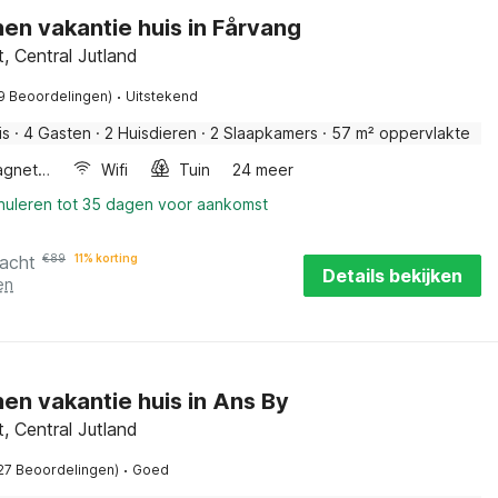
en vakantie huis in Fårvang
, Central Jutland
·
9 Beoordelingen)
Uitstekend
is
·
4 Gasten
·
2 Huisdieren
·
2 Slaapkamers
·
57 m² oppervlakte
Combimagnetron
Wifi
Tuin
24 meer
nnuleren tot 35 dagen voor aankomst
nacht
€
89
11% korting
Details bekijken
en
en vakantie huis in Ans By
, Central Jutland
·
27 Beoordelingen)
Goed