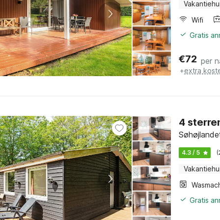
Vakantiehu
Wifi
Gratis a
€
72
per n
+
extra kost
4 sterre
Søhøjlandet
4.3 / 5
(
Vakantiehu
Wasmach
Gratis a