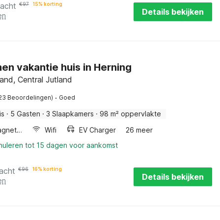
nacht
€
97
15% korting
Details bekijken
en
en vakantie huis in Herning
land, Central Jutland
·
23 Beoordelingen)
Goed
is
·
5 Gasten
·
3 Slaapkamers
·
98 m² oppervlakte
Combimagnetron
Wifi
EV Charger
26 meer
nnuleren tot 15 dagen voor aankomst
acht
€
96
16% korting
Details bekijken
en