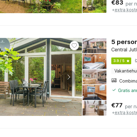
€
83
per 
+
extra kost
5 person
Central Jut
3.9 / 5
(
Vakantiehu
Gratis a
€
77
per n
+
extra kost