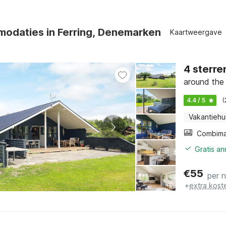
odaties in Ferring, Denemarken
Kaartweergave
4 sterre
around the 
4.4 / 5
(
Vakantiehu
Gratis a
€
55
per 
+
extra kost