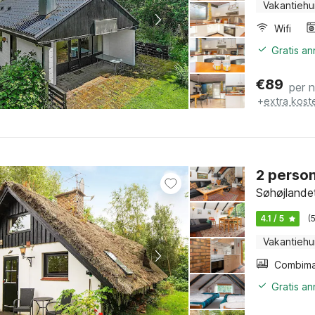
Vakantiehu
Wifi
Gratis a
€
89
per 
+
extra kost
2 person
Søhøjlandet
4.1 / 5
(
Vakantiehu
Gratis a