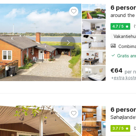
6 person
around the 
4.7 / 5
(
Vakantiehu
Gratis a
€
64
per 
+
extra kost
6 person
Søhøjlandet
3.7 / 5
(