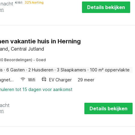
 nacht
€
161
32% korting
Details bekijken
en
en vakantie huis in Herning
land, Central Jutland
·
10 Beoordelingen)
Goed
is
·
6 Gasten
·
2 Huisdieren
·
3 Slaapkamers
·
100 m² oppervlakte
Combimagnetron
Wifi
EV Charger
29 meer
nnuleren tot 15 dagen voor aankomst
nacht
Details bekijken
en