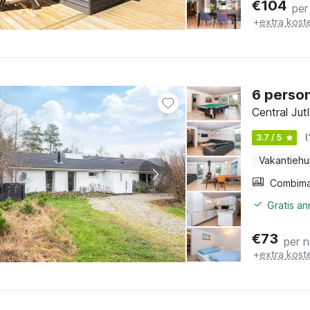
€
104
per
+
extra kost
6 person
Central Jut
3.7 / 5
(
Vakantiehu
Gratis a
€
73
per 
+
extra kost