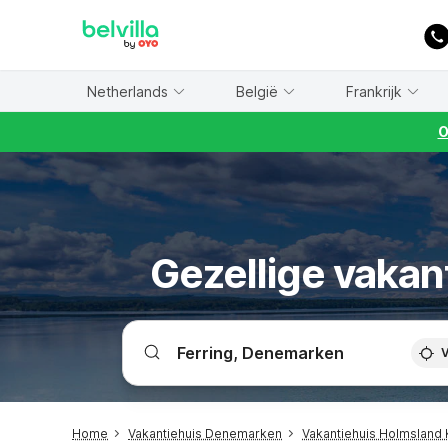
WIZARD MEMBER
Netherlands
België
Frankrijk
O
Gezellige vakan
V
Home
Vakantiehuis Denemarken
Vakantiehuis Holmsland K