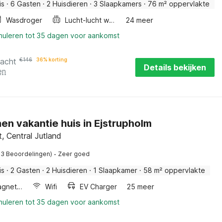
is
·
6 Gasten
·
2 Huisdieren
·
3 Slaapkamers
·
76 m² oppervlakte
Wasdroger
Lucht-lucht warmtepomp
24 meer
nnuleren tot 35 dagen voor aankomst
nacht
€
146
36% korting
Details bekijken
en
en vakantie huis in Ejstrupholm
, Central Jutland
·
53 Beoordelingen)
Zeer goed
is
·
2 Gasten
·
2 Huisdieren
·
1 Slaapkamer
·
58 m² oppervlakte
Combimagnetron
Wifi
EV Charger
25 meer
nnuleren tot 35 dagen voor aankomst