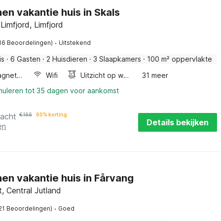
en vakantie huis in Skals
Limfjord, Limfjord
·
16 Beoordelingen)
Uitstekend
is
·
6 Gasten
·
2 Huisdieren
·
3 Slaapkamers
·
100 m² oppervlakte
Combimagnetron
Wifi
Uitzicht op water
31 meer
nnuleren tot 35 dagen voor aankomst
nacht
€
166
60% korting
Details bekijken
en
en vakantie huis in Fårvang
, Central Jutland
·
21 Beoordelingen)
Goed