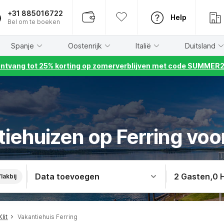
+31 885016722
Help
Bel om te boeken
Spanje
Oostenrijk
Italië
Duitsland
ntvang tot 25% korting op zomerverblijven met code SUMMER
tiehuizen op Ferring voo
Data toevoegen
2 Gasten
,
0 
lakbij
lit
Vakantiehuis Ferring