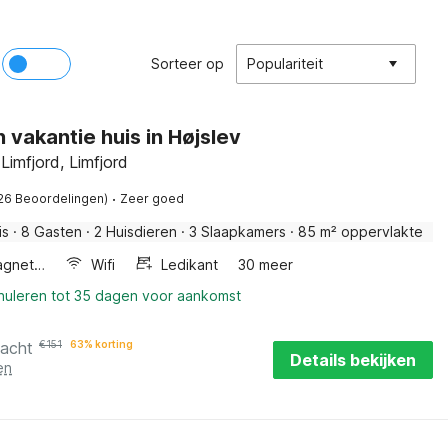
Sorteer op
Populariteit
n vakantie huis in Højslev
Limfjord, Limfjord
·
26 Beoordelingen)
Zeer goed
is
·
8 Gasten
·
2 Huisdieren
·
3 Slaapkamers
·
85 m² oppervlakte
Combimagnetron
Wifi
Ledikant
30 meer
nnuleren tot 35 dagen voor aankomst
nacht
€
151
63% korting
Details bekijken
en