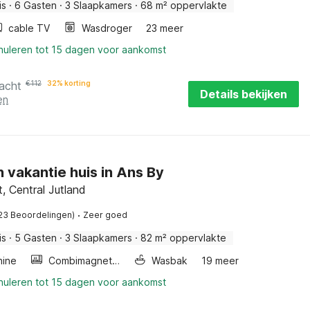
is
·
6 Gasten
·
3 Slaapkamers
·
68 m² oppervlakte
cable TV
Wasdroger
23 meer
nnuleren tot 15 dagen voor aankomst
acht
€
112
32% korting
Details bekijken
en
n vakantie huis in Ans By
, Central Jutland
·
23 Beoordelingen)
Zeer goed
is
·
5 Gasten
·
3 Slaapkamers
·
82 m² oppervlakte
ine
Combimagnetron
Wasbak
19 meer
nnuleren tot 15 dagen voor aankomst