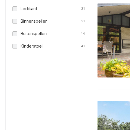
Ledikant
31
Binnenspellen
21
Buitenspellen
44
Kinderstoel
41