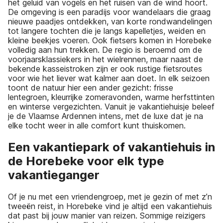
het geluid van vogels en het ruisen van de wind hoort.
De omgeving is een paradijs voor wandelaars die graag
nieuwe paadjes ontdekken, van korte rondwandelingen
tot langere tochten die je langs kapelletjes, weiden en
kleine beekjes voeren. Ook fietsers komen in Horebeke
volledig aan hun trekken. De regio is beroemd om de
voorjaarsklassiekers in het wielrennen, maar naast de
bekende kasseistroken zijn er ook rustige fietsroutes
voor wie het liever wat kalmer aan doet. In elk seizoen
toont de natuur hier een ander gezicht: frisse
lentegroen, kleurrijke zomeravonden, warme herfsttinten
en winterse vergezichten. Vanuit je vakantiehuisje beleef
je de Vlaamse Ardennen intens, met de luxe dat je na
elke tocht weer in alle comfort kunt thuiskomen.
Een vakantiepark of vakantiehuis in
de Horebeke voor elk type
vakantieganger
Of je nu met een vriendengroep, met je gezin of met z’n
tweeën reist, in Horebeke vind je altijd een vakantiehuis
dat past bij jouw manier van reizen. Sommige reizigers