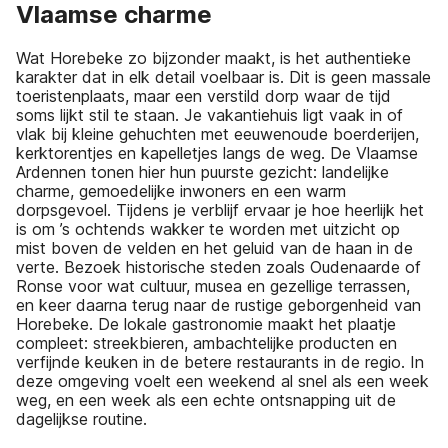
Vlaamse charme
Wat Horebeke zo bijzonder maakt, is het authentieke
karakter dat in elk detail voelbaar is. Dit is geen massale
toeristenplaats, maar een verstild dorp waar de tijd
soms lijkt stil te staan. Je vakantiehuis ligt vaak in of
vlak bij kleine gehuchten met eeuwenoude boerderijen,
kerktorentjes en kapelletjes langs de weg. De Vlaamse
Ardennen tonen hier hun puurste gezicht: landelijke
charme, gemoedelijke inwoners en een warm
dorpsgevoel. Tijdens je verblijf ervaar je hoe heerlijk het
is om ’s ochtends wakker te worden met uitzicht op
mist boven de velden en het geluid van de haan in de
verte. Bezoek historische steden zoals Oudenaarde of
Ronse voor wat cultuur, musea en gezellige terrassen,
en keer daarna terug naar de rustige geborgenheid van
Horebeke. De lokale gastronomie maakt het plaatje
compleet: streekbieren, ambachtelijke producten en
verfijnde keuken in de betere restaurants in de regio. In
deze omgeving voelt een weekend al snel als een week
weg, en een week als een echte ontsnapping uit de
dagelijkse routine.