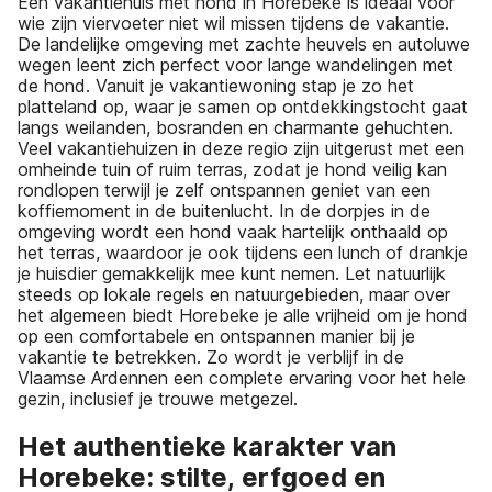
Een vakantiehuis met hond in Horebeke is ideaal voor
wie zijn viervoeter niet wil missen tijdens de vakantie.
De landelijke omgeving met zachte heuvels en autoluwe
wegen leent zich perfect voor lange wandelingen met
de hond. Vanuit je vakantiewoning stap je zo het
platteland op, waar je samen op ontdekkingstocht gaat
langs weilanden, bosranden en charmante gehuchten.
Veel vakantiehuizen in deze regio zijn uitgerust met een
omheinde tuin of ruim terras, zodat je hond veilig kan
rondlopen terwijl je zelf ontspannen geniet van een
koffiemoment in de buitenlucht. In de dorpjes in de
omgeving wordt een hond vaak hartelijk onthaald op
het terras, waardoor je ook tijdens een lunch of drankje
je huisdier gemakkelijk mee kunt nemen. Let natuurlijk
steeds op lokale regels en natuurgebieden, maar over
het algemeen biedt Horebeke je alle vrijheid om je hond
op een comfortabele en ontspannen manier bij je
vakantie te betrekken. Zo wordt je verblijf in de
Vlaamse Ardennen een complete ervaring voor het hele
gezin, inclusief je trouwe metgezel.
Het authentieke karakter van
Horebeke: stilte, erfgoed en