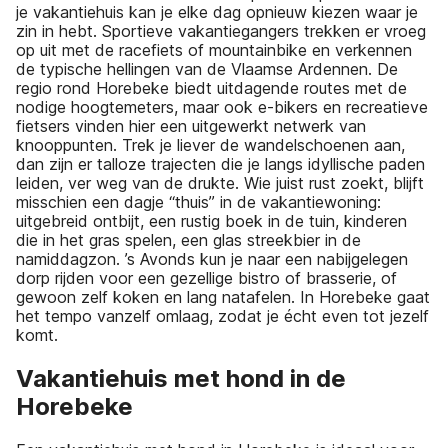
je vakantiehuis kan je elke dag opnieuw kiezen waar je
zin in hebt. Sportieve vakantiegangers trekken er vroeg
op uit met de racefiets of mountainbike en verkennen
de typische hellingen van de Vlaamse Ardennen. De
regio rond Horebeke biedt uitdagende routes met de
nodige hoogtemeters, maar ook e-bikers en recreatieve
fietsers vinden hier een uitgewerkt netwerk van
knooppunten. Trek je liever de wandelschoenen aan,
dan zijn er talloze trajecten die je langs idyllische paden
leiden, ver weg van de drukte. Wie juist rust zoekt, blijft
misschien een dagje “thuis” in de vakantiewoning:
uitgebreid ontbijt, een rustig boek in de tuin, kinderen
die in het gras spelen, een glas streekbier in de
namiddagzon. ’s Avonds kun je naar een nabijgelegen
dorp rijden voor een gezellige bistro of brasserie, of
gewoon zelf koken en lang natafelen. In Horebeke gaat
het tempo vanzelf omlaag, zodat je écht even tot jezelf
komt.
Vakantiehuis met hond in de
Horebeke