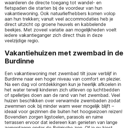
waarderen de directe toegang tot wandel- en
fietspaden die starten bij de voordeur van hun
vakantiewoning. Ook natuurliefhebbers komen volop
aan hun trekken; vanuit veel accommodaties heb je
direct uitzicht op groene heuvels en kabbelende
beekjes. Met zoveel variatie aan mogelijkheden voelt
iedere vakantieganger zich direct thuis in deze
veelzijdige regio.
Vakantiehuizen met zwembad in de
Burdinne
Een vakantiewoning met zwembad tilt jouw verblijf in
Burdinne naar een hoger niveau van comfort en plezier.
Na een dag vol ontdekkingen kun je heerlijk afkoelen in
het water terwijl kinderen zich uitleven op luchtbedden
of spelletjes doen aan de rand van het zwembad. Veel
huizen beschikken over verwarmde zwembaden zodat
zwemmen ook bij minder warm weer mogelijk blijft –
ideaal voor gezinnen die buiten het hoogseizoen reizen!
Bovendien zorgen ligstoelen, parasols en ruime
terrassen ervoor dat iedereen kan genieten van lange
zomerdagen onder de Belgische zon. Of je nu kiest