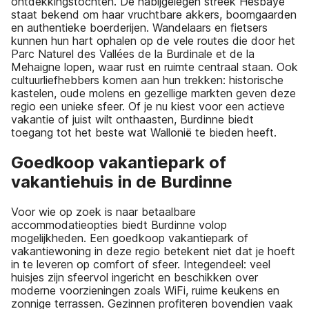
ontdekkingstochten. De nabijgelegen streek Hesbaye
staat bekend om haar vruchtbare akkers, boomgaarden
en authentieke boerderijen. Wandelaars en fietsers
kunnen hun hart ophalen op de vele routes die door het
Parc Naturel des Vallées de la Burdinale et de la
Mehaigne lopen, waar rust en ruimte centraal staan. Ook
cultuurliefhebbers komen aan hun trekken: historische
kastelen, oude molens en gezellige markten geven deze
regio een unieke sfeer. Of je nu kiest voor een actieve
vakantie of juist wilt onthaasten, Burdinne biedt
toegang tot het beste wat Wallonië te bieden heeft.
Goedkoop vakantiepark of
vakantiehuis in de Burdinne
Voor wie op zoek is naar betaalbare
accommodatieopties biedt Burdinne volop
mogelijkheden. Een goedkoop vakantiepark of
vakantiewoning in deze regio betekent niet dat je hoeft
in te leveren op comfort of sfeer. Integendeel: veel
huisjes zijn sfeervol ingericht en beschikken over
moderne voorzieningen zoals WiFi, ruime keukens en
zonnige terrassen. Gezinnen profiteren bovendien vaak