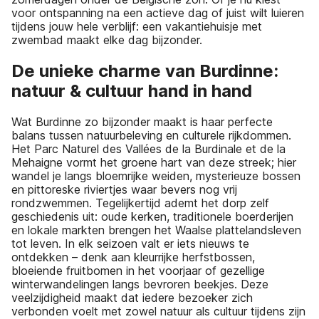
voor ontspanning na een actieve dag of juist wilt luieren
tijdens jouw hele verblijf: een vakantiehuisje met
zwembad maakt elke dag bijzonder.
De unieke charme van Burdinne:
natuur & cultuur hand in hand
Wat Burdinne zo bijzonder maakt is haar perfecte
balans tussen natuurbeleving en culturele rijkdommen.
Het Parc Naturel des Vallées de la Burdinale et de la
Mehaigne vormt het groene hart van deze streek; hier
wandel je langs bloemrijke weiden, mysterieuze bossen
en pittoreske riviertjes waar bevers nog vrij
rondzwemmen. Tegelijkertijd ademt het dorp zelf
geschiedenis uit: oude kerken, traditionele boerderijen
en lokale markten brengen het Waalse plattelandsleven
tot leven. In elk seizoen valt er iets nieuws te
ontdekken – denk aan kleurrijke herfstbossen,
bloeiende fruitbomen in het voorjaar of gezellige
winterwandelingen langs bevroren beekjes. Deze
veelzijdigheid maakt dat iedere bezoeker zich
verbonden voelt met zowel natuur als cultuur tijdens zijn