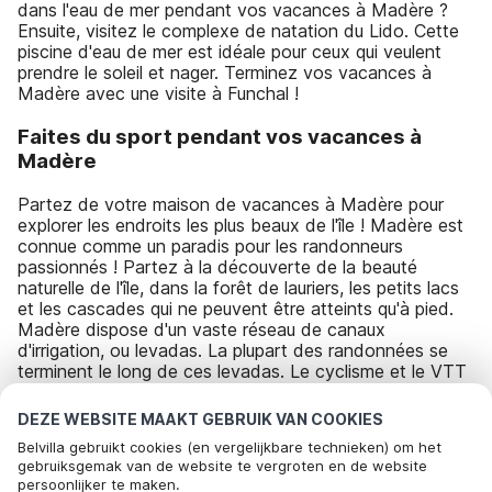
dans l'eau de mer pendant vos vacances à Madère ?
Ensuite, visitez le complexe de natation du Lido. Cette
piscine d'eau de mer est idéale pour ceux qui veulent
prendre le soleil et nager. Terminez vos vacances à
Madère avec une visite à Funchal !
Faites du sport pendant vos vacances à
Madère
Partez de votre maison de vacances à Madère pour
explorer les endroits les plus beaux de l'île ! Madère est
connue comme un paradis pour les randonneurs
passionnés ! Partez à la découverte de la beauté
naturelle de l'île, dans la forêt de lauriers, les petits lacs
et les cascades qui ne peuvent être atteints qu'à pied.
Madère dispose d'un vaste réseau de canaux
d'irrigation, ou levadas. La plupart des randonnées se
terminent le long de ces levadas. Le cyclisme et le VTT
sont également des options pour visiter l'île de Madère.
L'île est également connue comme le lieu de vacances
DEZE WEBSITE MAAKT GEBRUIK VAN COOKIES
idéal pour les plongeurs et les amateurs de plongée avec
Belvilla gebruikt cookies (en vergelijkbare technieken) om het
tuba. Madère est une destination pour les passionnés
gebruiksgemak van de website te vergroten en de website
de soleil, les amoureux de la nature, les amateurs de
persoonlijker te maken.