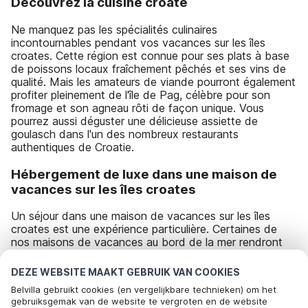
Découvrez la cuisine croate
Ne manquez pas les spécialités culinaires
incontournables pendant vos vacances sur les îles
croates. Cette région est connue pour ses plats à base
de poissons locaux fraîchement pêchés et ses vins de
qualité. Mais les amateurs de viande pourront également
profiter pleinement de l'île de Pag, célèbre pour son
fromage et son agneau rôti de façon unique. Vous
pourrez aussi déguster une délicieuse assiette de
goulasch dans l'un des nombreux restaurants
authentiques de Croatie.
Hébergement de luxe dans une maison de
vacances sur les îles croates
Un séjour dans une maison de vacances sur les îles
croates est une expérience particulière. Certaines de
nos maisons de vacances au bord de la mer rendront
votre séjour inoubliable, avec une vue à couper le
souffle. Choisissez une maison de vacances dans un
DEZE WEBSITE MAAKT GEBRUIK VAN COOKIES
endroit calme ou sur un cap rocheux, et évitez le stress
Belvilla gebruikt cookies (en vergelijkbare technieken) om het
quotidien des centres touristiques. Réservez une maison
gebruiksgemak van de website te vergroten en de website
de vacances sur l'une des îles croates et profitez du