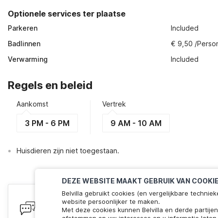
Optionele services ter plaatse
Parkeren
Included
Badlinnen
€ 9,50 /Perso
Verwarming
Included
Regels en beleid
Aankomst
Vertrek
3 PM - 6 PM
9 AM - 10 AM
Huisdieren zijn niet toegestaan.
DEZE WEBSITE MAAKT GEBRUIK VAN COOKI
Belvilla gebruikt cookies (en vergelijkbare techn
Heb je vragen? Wij staan voor je 
website persoonlijker te maken.
Met deze cookies kunnen Belvilla en derde partije
We zijn online! Chat met ons. Minder dan 60 seconden 