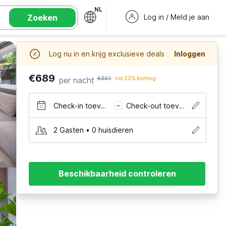
NL
Zoeken
Log in / Meld je aan
Log nu in en krijg exclusieve deals
Inloggen
€689
per nacht
€894
tot 22% korting
Check-in toevoegen
Check-out toevoegen
–
2 Gasten • 0 huisdieren
Beschikbaarheid controleren