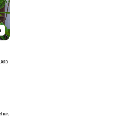
n
laan
ehuis