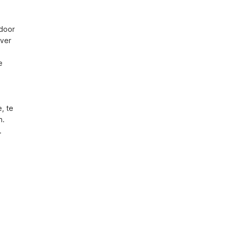
door 
ver 
 
 te 
. 
.