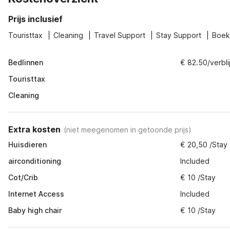
Prijs inclusief
Touristtax
Cleaning
Travel Support
Stay Support
Boek
Bedlinnen
€ 82.50/verblij
Touristtax
Cleaning
Extra kosten
(
niet meegenomen in getoonde prijs
)
Huisdieren
€ 20,50 /Stay
airconditioning
Included
Cot/Crib
€ 10 /Stay
Internet Access
Included
Baby high chair
€ 10 /Stay