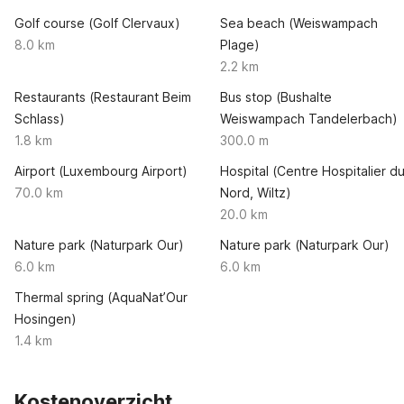
Golf course (Golf Clervaux)
Sea beach (Weiswampach
8.0 km
Plage)
2.2 km
Restaurants (Restaurant Beim
Bus stop (Bushalte
Schlass)
Weiswampach Tandelerbach)
1.8 km
300.0 m
Airport (Luxembourg Airport)
Hospital (Centre Hospitalier d
70.0 km
Nord, Wiltz)
20.0 km
Nature park (Naturpark Our)
Nature park (Naturpark Our)
6.0 km
6.0 km
Thermal spring (AquaNat’Our
Hosingen)
1.4 km
Kostenoverzicht