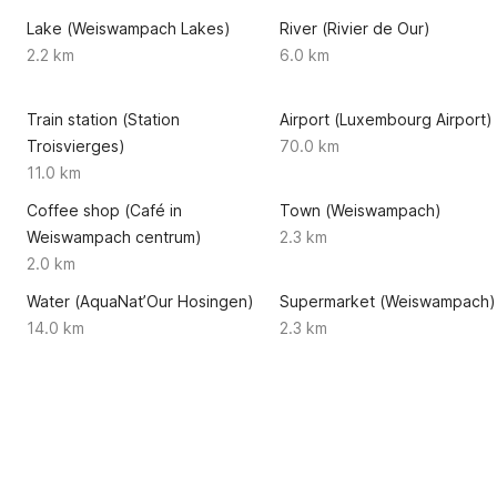
Lake (Weiswampach Lakes)
River (Rivier de Our)
2.2 km
6.0 km
Train station (Station
Airport (Luxembourg Airport)
Troisvierges)
70.0 km
11.0 km
u
Coffee shop (Café in
Town (Weiswampach)
Weiswampach centrum)
2.3 km
2.0 km
Water (AquaNat’Our Hosingen)
Supermarket (Weiswampach)
14.0 km
2.3 km