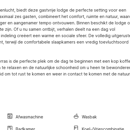
nlucht, biedt deze gastvrije lodge de perfecte setting voor een 
ximaal zes gasten, combineert het comfort, ruimte en natuur, waar
stiger en aangenamer tempo ontvouwen. Binnen beschikt de lodge o
 zijn. Of u nu samen ontbijt, verhalen deelt na een dag vol 
ndeling creëert een warme en sociale sfeer. De volledig uitgeruste
nt, terwijl de comfortabele slaapkamers een vredig toevluchtsoord 
rras is de perfecte plek om de dag te beginnen met een kop koffie,
n te relaxen en de natuurlijke schoonheid om u heen te bewonderen
id om tot rust te komen en weer in contact te komen met de natuur
Afwasmachine
Wasbak
Badkamer
Koel-/vriescombinatie