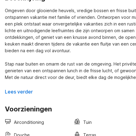
Omgeven door glooiende heuvels, vredige bossen en frisse buite
ontspannen vakantie met familie of vrienden. Ontworpen voor ma
een plek ontstaat waar onvergetelijke vakanties zich in een ru
lichte en uitnodigende leefruimtes die zijn ontworpen om samen te
ontdekkingen, of geniet van een knusse avond binnen, de open i
keuken maakt dineren tijdens de vakantie een fluitje van een ce
bieden na een dag vol avontuur.

Stap naar buiten en omarm de rust van de omgeving. Het privéte
genieten van een ontspannen lunch in de frisse lucht, of gewoo
Met de natuur direct voor de deur, biedt elke dag de mogelijkhe
Lees verder
Voorzieningen
Airconditioning
Tuin
Douche
Terras