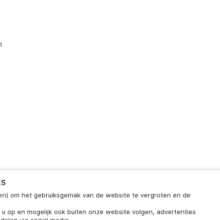
n
ES
ieken) om het gebruiksgemak van de website te vergroten en de
klaar
Chat met ons
n u op en mogelijk ook buiten onze website volgen, advertenties
wachttijd.