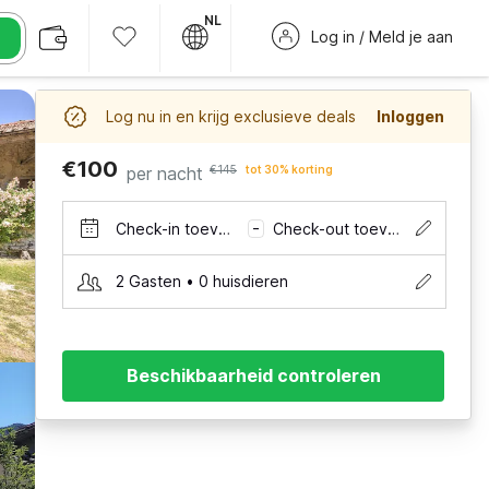
NL
Log in / Meld je aan
Log nu in en krijg exclusieve deals
Inloggen
€100
per nacht
€145
tot 30% korting
Check-in toevoegen
Check-out toevoegen
–
2 Gasten • 0 huisdieren
Beschikbaarheid controleren