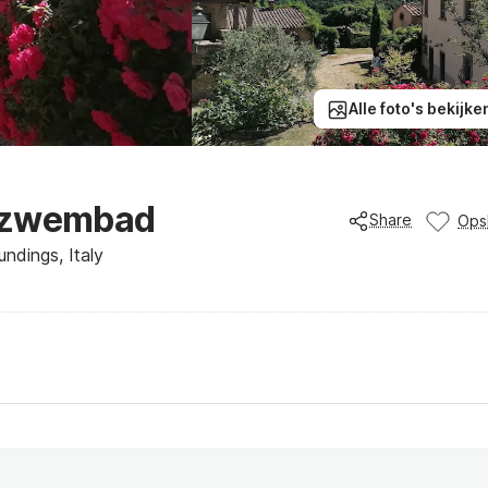
Alle foto's bekijke
t zwembad
Share
Ops
ndings, Italy