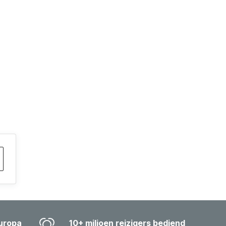
uropa
10+ miljoen reizigers bediend