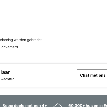
 rekening worden gebracht.
n onverhard
klaar
Chat met ons
wachttijd.
Beoordeeld met een 4+
60.000+ huizen in E