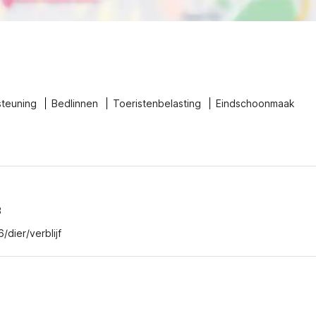
steuning
Bedlinnen
Toeristenbelasting
Eindschoonmaak
3
/dier/verblijf