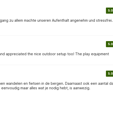
5.0
ang zu allem machte unseren Aufenthalt angenehm und stressfrei.
5.0
and appreciated the nice outdoor setup too! The play equipment
5.0
nnen wandelen en fietsen in de bergen. Daarnaast ook een aantal 
n eenvoudig maar alles wat je nodig hebt, is aanwezig.