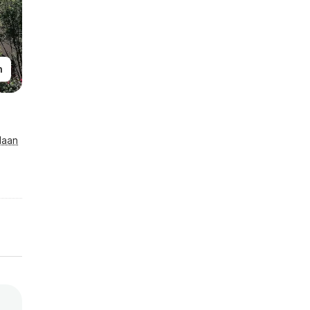
n
laan