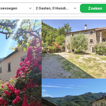
Zoeken
 toevoegen
2 Gasten
,
0 Huisdieren